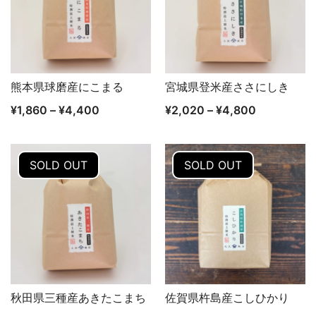
熊本県球磨産にこまる
宮城県登米産ささにしき
クイックビュー
クイックビュー
¥
1,860
–
¥
4,400
¥
2,020
–
¥
4,800
SOLD OUT
SOLD OUT
秋田県三種産あきたこまち
佐賀県杵島産こしひかり
クイックビュー
クイックビュー