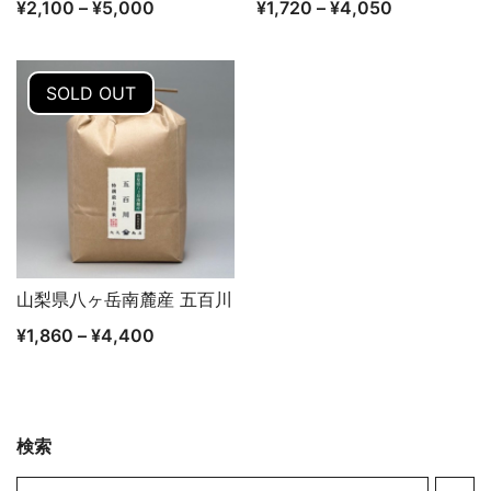
¥
2,100
–
¥
5,000
¥
1,720
–
¥
4,050
SOLD OUT
山梨県八ヶ岳南麓産 五百川
クイックビュー
¥
1,860
–
¥
4,400
検索