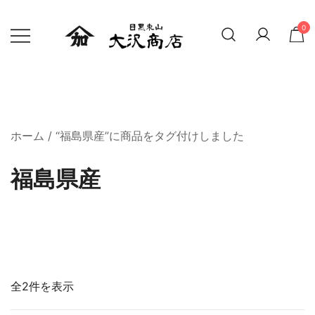
0
精米したての新鮮なお米 贈り物にも
大沢商店オンラインショップ
ホーム
/ “福島県産”に商品をタグ付けしました
福島県産
全2件を表示