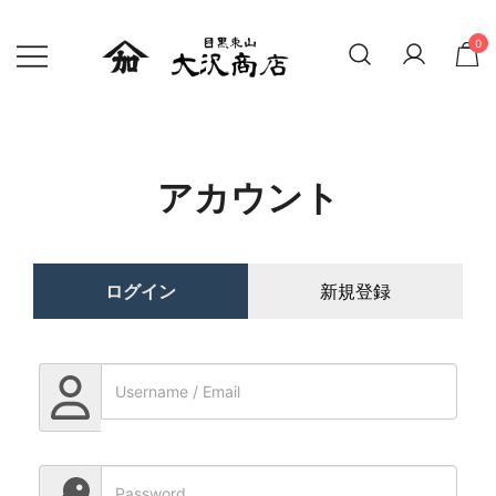
0
精米したての新鮮なお米 贈り物にも
大沢商店オンラインショップ
アカウント
ログイン
新規登録