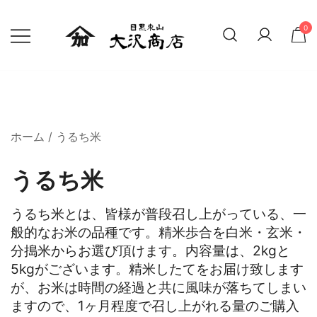
0
精米したての新鮮なお米 贈り物にも
大沢商店オンラインショップ
ホーム
/ うるち米
うるち米
うるち米とは、皆様が普段召し上がっている、一
般的なお米の品種です。精米歩合を白米・玄米・
分搗米からお選び頂けます。内容量は、2kgと
5kgがございます。精米したてをお届け致します
が、お米は時間の経過と共に風味が落ちてしまい
ますので、1ヶ月程度で召し上がれる量のご購入