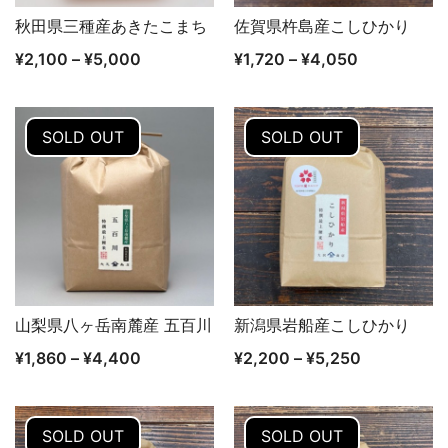
秋田県三種産あきたこまち
佐賀県杵島産こしひかり
クイックビュー
クイックビュー
¥
2,100
–
¥
5,000
¥
1,720
–
¥
4,050
SOLD OUT
SOLD OUT
山梨県八ヶ岳南麓産 五百川
新潟県岩船産こしひかり
クイックビュー
クイックビュー
¥
1,860
–
¥
4,400
¥
2,200
–
¥
5,250
SOLD OUT
SOLD OUT