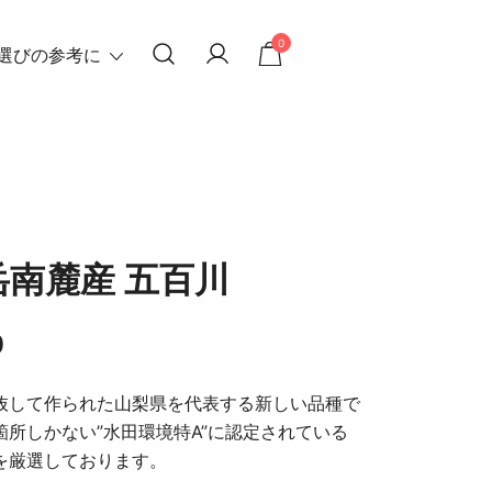
0
選びの参考に
南麓産 五百川
0
抜して作られた山梨県を代表する新しい品種で
所しかない”水田環境特A”に認定されている
を厳選しております。