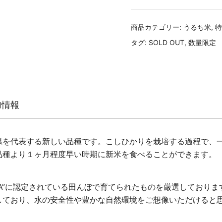
商品カテゴリー:
うるち米
,
特
タグ:
SOLD OUT
,
数量限定
加情報
県を代表する新しい品種です。こしひかりを栽培する過程で、
品種より１ヶ月程度早い時期に新米を食べることができます。
A”に認定されている田んぼで育てられたものを厳選しており
しており、水の安全性や豊かな自然環境をご想像いただけると