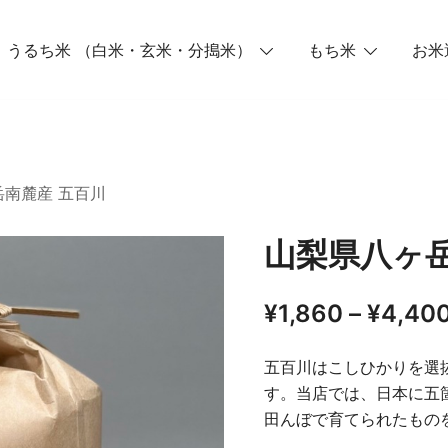
うるち米 （白米・玄米・分搗米）
もち米
お米
岳南麓産 五百川
山梨県八ヶ岳
¥
1,860
–
¥
4,40
五百川はこしひかりを選
す。当店では、日本に五箇
田んぼで育てられたもの