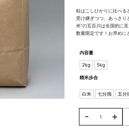
粒はこしひかりに比べる
受け継ぎつつ、あっさり
米”の五百川は全国的に
数量限定です！お早めに
内容量
2kg
5kg
精米歩合
白米
七分搗
五分
-
+