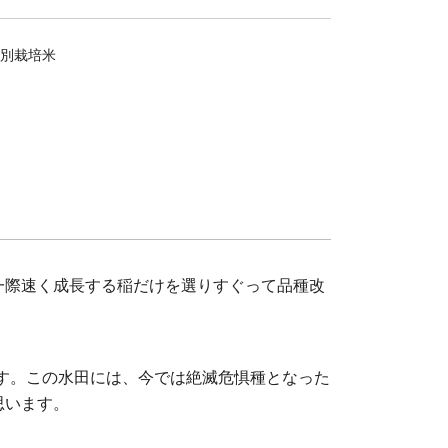
別栽培米
一際速く成長する稲だけを選りすぐって品種改
ます。この水田には、今では絶滅危惧種となった
思います。