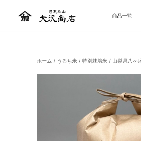
商品一覧
精米したての新鮮なお米 贈り物にも
大沢商店オンラインショップ
ホーム
/
うるち米
/
特別栽培米
/ 山梨県八ヶ