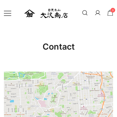
0
精米したての新鮮なお米 贈り物にも
大沢商店オンラインショップ
Contact