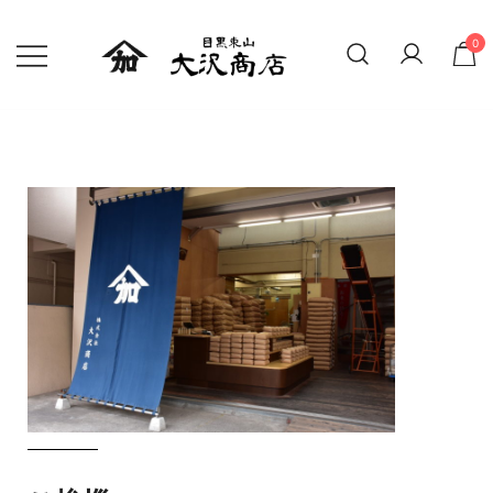
0
精米したての新鮮なお米 贈り物にも
大沢商店オンラインショップ