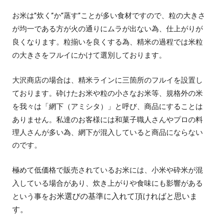
お米は”炊く”か”蒸す”ことが多い食材ですので、粒の大きさ
が均一である方が火の通りにムラが出ない為、仕上がりが
粒揃いを良くする為、精米の過程では米粒
良くなります。
の大きさをフルイにかけて選別しております。
大沢商店の場合は、精米ラインに三箇所
のフルイを設置し
砕けたお米や粒の小さなお米等、規格外の米
ております。
を
商品にすることは
我々は「網下（アミシタ）」と呼び、
ありません。私達の
お客様には和菓子職人さんやプロの料
理人さんが多い為、網下が混入していると商品にならない
のです。
極めて
低価格で販売されているお米には、
小米や砕米が混
入している場合があり、炊き上がりや食味にも影響がある
お米選びの基準に入れて頂ければと思いま
という事を
す。