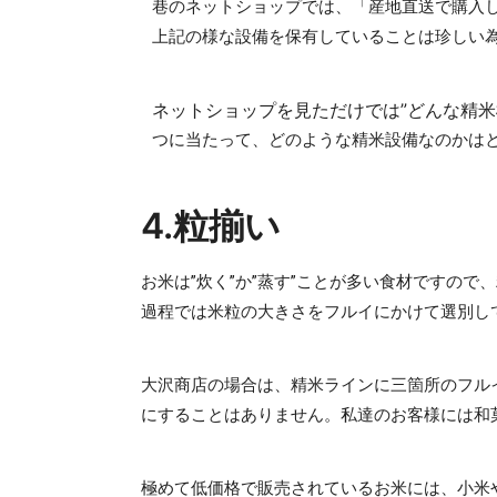
巷のネットショップでは、
「産地直送で購入
上記の様な設備を保有していることは珍しい
ネットショップを見ただけでは”どんな精
つに当たって、どのような精米設備なのかは
4.粒揃い
お米は”炊く”か”蒸す”ことが多い食材ですの
過程では米粒の大きさをフルイにかけて選別し
大沢商店の場合は、精米ラインに三箇所
のフル
にすることはありません。私達の
お客様には和
極めて
低価格で販売されているお米には、
小米