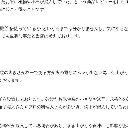
したお米に植物や小石が混入していた」という商品レビューを目に
為に起こり得ることです。
米機器を使っているか
“という点までは分かりませんし、気になら
とても重要な事
だと当店は考えております。
で、粒の大きさが均一である方が火の通りにムラが出ない為、仕上が
ております。
砕けたお米や粒の小さなお米等、規格外の
イを設置しております。
菓子職人さんやプロの料理人さんが多い為、網下が混入していると
や砕米が混入している場合があり、炊き上がりや食味にも影響があ