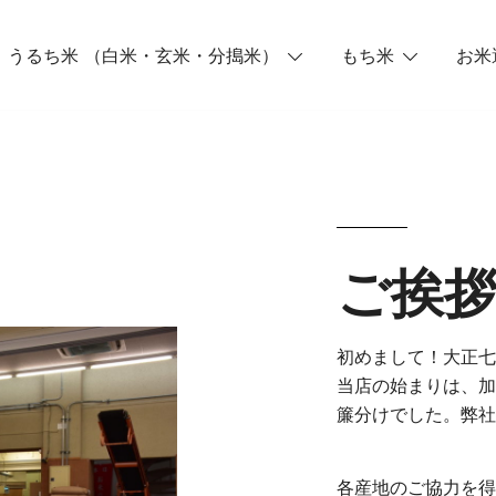
うるち米 （白米・玄米・分搗米）
もち米
お米
ご挨
初めまして！大正七
当店の始まりは、加
簾分けでした。弊社
各産地のご協力を得