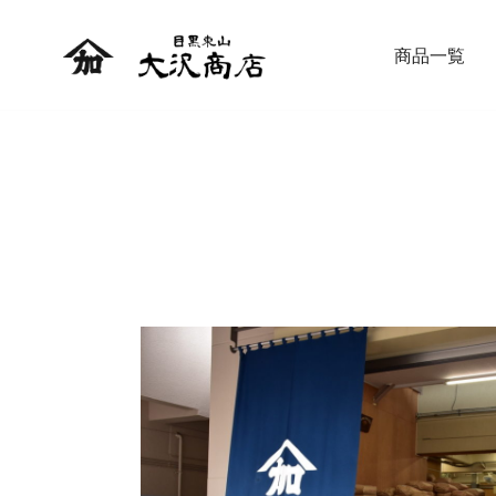
商品一覧
精米したての新鮮なお米 贈り物にも
大沢商店オンラインショップ